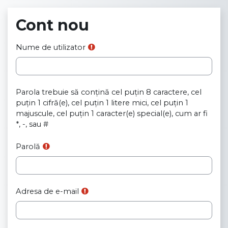
Sari la conţinutul principal
Cont nou
Nume de utilizator
Parola trebuie să conţină cel puţin 8 caractere, cel
puţin 1 cifră(e), cel puţin 1 litere mici, cel puţin 1
majuscule, cel puțin 1 caracter(e) special(e), cum ar fi
*, -, sau #
Parolă
Adresa de e-mail