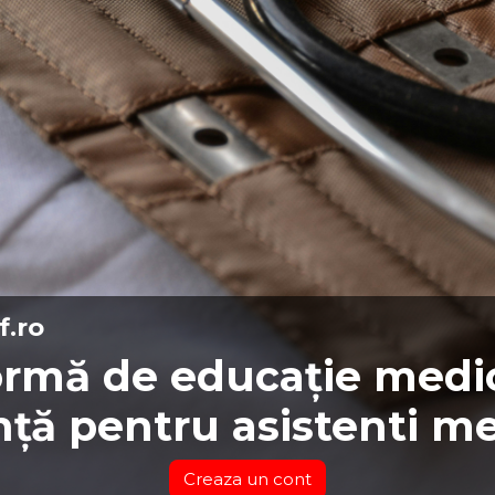
f.ro
ormă de educație medic
nță pentru asistenti me
Creaza un cont