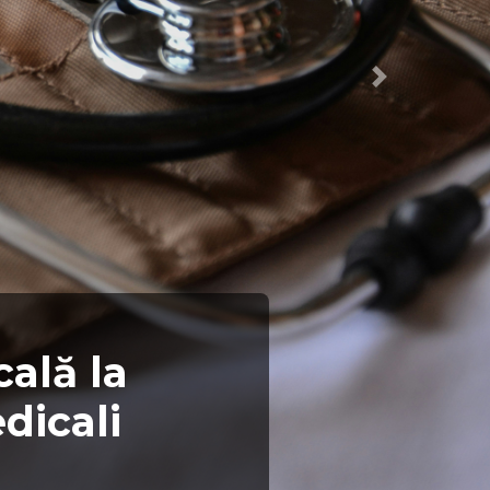
Următorul
ală la
dicali