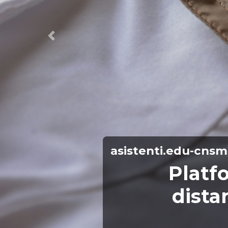
Anterior
asistenti.edu-cnsm
Platf
dista