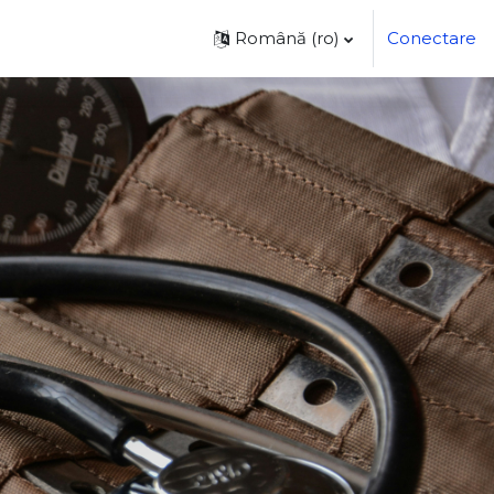
Română ‎(ro)‎
Conectare